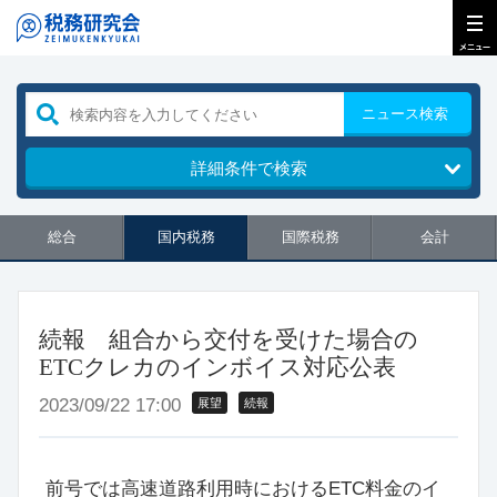
ニュース検索
詳細条件で検索
総合
国内税務
国際税務
会計
続報 組合から交付を受けた場合の
ETCクレカのインボイス対応公表
2023/09/22 17:00
展望
続報
前号では高速道路利用時におけるETC料金のイ