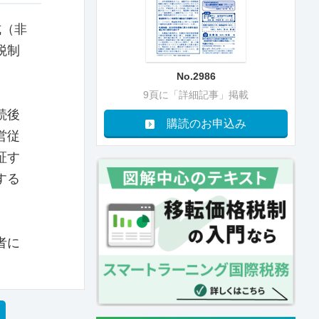
式（非
税制
No.2986
9頁に「詳細記事」掲載
続後
購読のお申込み
営従
証す
する
者に