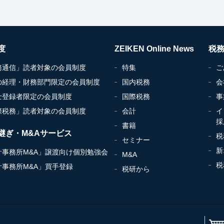
度
ZEIKEN Online News
税
務通信」読者対象の会員制度
特集
ご
の経理・財務部門限定の会員制度
国内税務
会
士登録者限定の会員制度
国際税務
事
際税務」読者対象の会員制度
会計
イ
採
書籍
継ぎ・M&Aサービス
税
セミナー
新
計事務所M&A」譲渡向け個別勉強会
M&A
税
計事務所M&A」買手登録
税研から