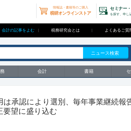
情報誌・書籍等のご購入
セミナー・
税研オンラインストア
を探す、申し
・会計の記事をよむ
税務研究会とは
よくあるご質
ニュース検索
務
会計
書籍
セ
用は承認により選別、毎年事業継続報
正要望に盛り込む