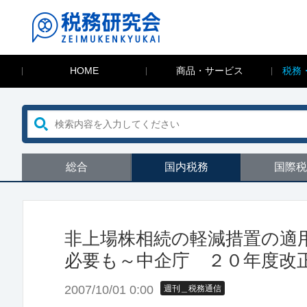
HOME
商品・サービス
税務
総合
国内税務
国際税
非上場株相続の軽減措置の適
必要も～中企庁 ２０年度改
2007/10/01 0:00
週刊＿税務通信