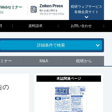
Zeiken Press
税研ウェブサービス
Webセミナー
税とお金に関する
各種会員サイト
込む
プレスリリースとコラム
問
資料請求
お問い合わせ
詳細条件で検索
ミナー
M&A
税研から
本誌関連ページ
告の