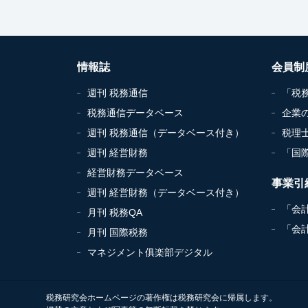
情報誌
会員制
週刊 税務通信
「税
税務通信データベース
企業
週刊 税務通信（データベース付き）
税理
週刊 経営財務
「国
経営財務データベース
事業引
週刊 経営財務（データベース付き）
「会
月刊 税務QA
「会
月刊 国際税務
マネジメント俱楽部デジタル
税務研究会ホームページの著作権は税務研究会に帰属します。