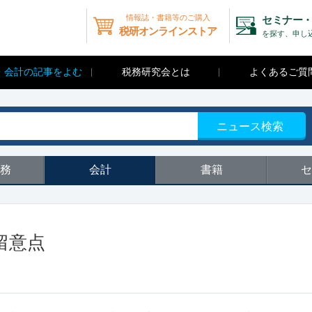
情報誌・書籍等のご購入
セミナー・
税研オンラインストア
を探す、申し
・会計の記事をよむ
税務研究会とは
よくあるご質
ニュース検索
務
会計
書籍
セ
留意点