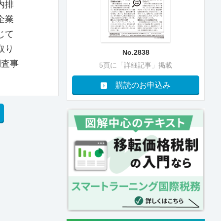
内排
企業
じて
取り
No.2838
調査事
5頁に「詳細記事」掲載
購読のお申込み