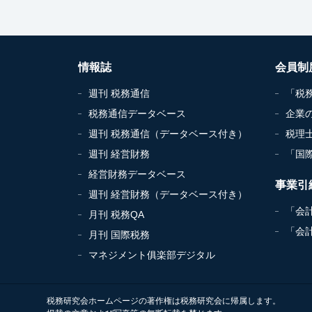
情報誌
会員制
週刊 税務通信
「税
税務通信データベース
企業
週刊 税務通信（データベース付き）
税理
週刊 経営財務
「国
経営財務データベース
事業引
週刊 経営財務（データベース付き）
「会
月刊 税務QA
「会
月刊 国際税務
マネジメント俱楽部デジタル
税務研究会ホームページの著作権は税務研究会に帰属します。