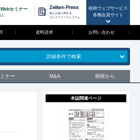
Zeiken Press
税研ウェブサービス
Webセミナー
税とお金に関する
各種会員サイト
込む
プレスリリースとコラム
問
資料請求
お問い合わせ
詳細条件で検索
ミナー
M&A
税研から
本誌関連ページ