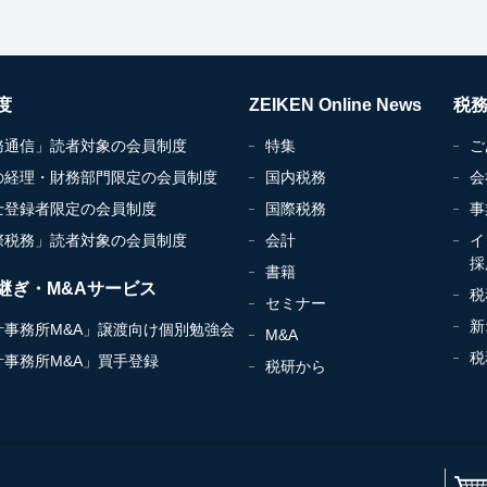
度
ZEIKEN Online News
税
務通信」読者対象の会員制度
特集
ご
の経理・財務部門限定の会員制度
国内税務
会
士登録者限定の会員制度
国際税務
事
際税務」読者対象の会員制度
会計
イ
採
書籍
継ぎ・M&Aサービス
税
セミナー
新
計事務所M&A」譲渡向け個別勉強会
M&A
税
計事務所M&A」買手登録
税研から