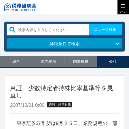
ニュース検索
詳細条件で検索
総合
国内税務
国際税務
会計
東証 少数特定者持株比率基準等を見
直し
2007/10/01 0:00
週刊＿経営財務
東京証券取引所は9月２５日、業務規程の一部