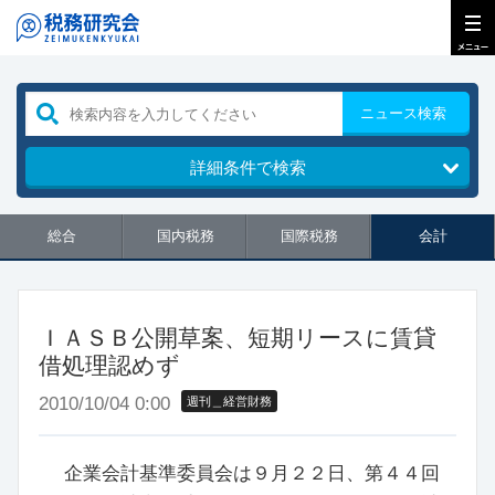
ニュース検索
詳細条件で検索
総合
国内税務
国際税務
会計
ＩＡＳＢ公開草案、短期リースに賃貸
借処理認めず
2010/10/04 0:00
週刊＿経営財務
企業会計基準委員会は９月２２日、第４４回