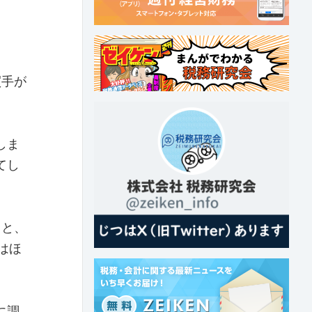
買手が
しま
てし
ると、
はほ
に調