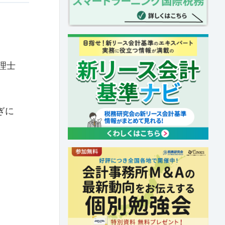
理士
ぎに