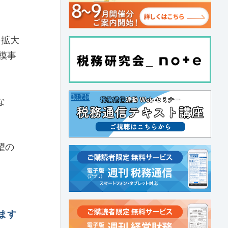
を拡大
模事
な
望の
ます