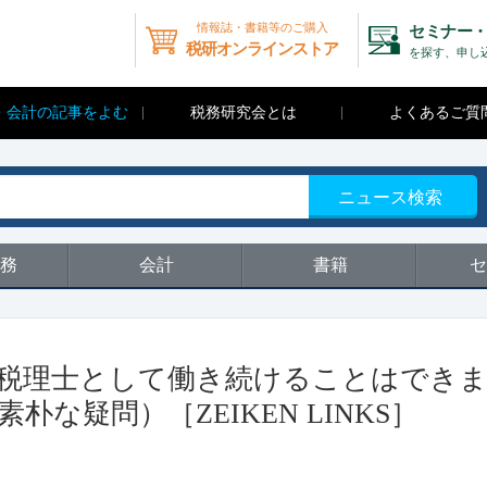
情報誌・書籍等のご購入
セミナー・
税研オンラインストア
を探す、申し
・会計の記事をよむ
税務研究会とは
よくあるご質
ニュース検索
務
会計
書籍
セ
 税理士として働き続けることはでき
な疑問）［ZEIKEN LINKS］