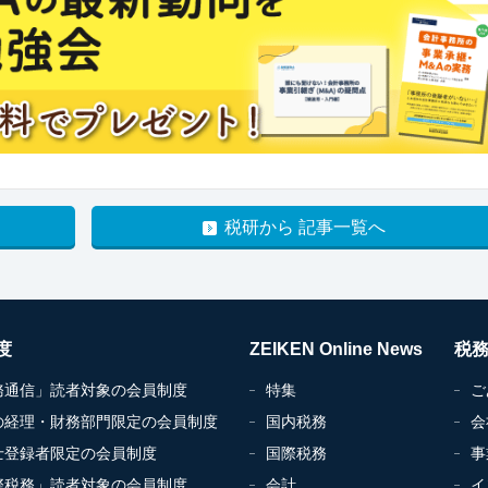
税研から 記事一覧へ
度
ZEIKEN Online News
税
務通信」読者対象の会員制度
特集
ご
の経理・財務部門限定の会員制度
国内税務
会
士登録者限定の会員制度
国際税務
事
際税務」読者対象の会員制度
会計
イ