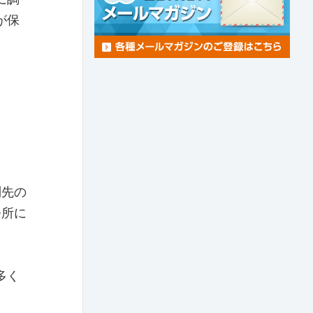
が保
問先の
務所に
多く