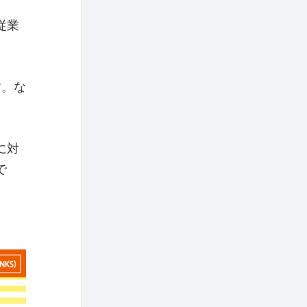
従業
す。な
に対
で