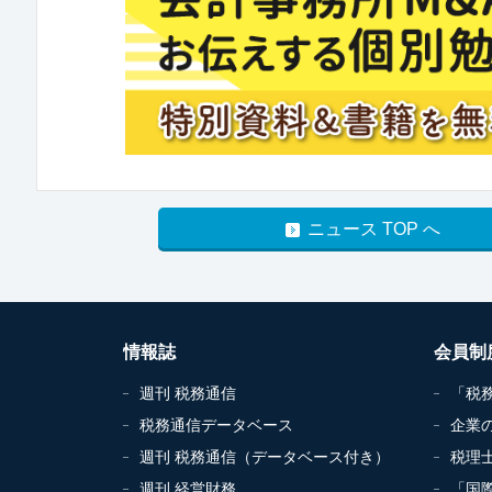
ニュース TOP へ
情報誌
会員制
週刊 税務通信
「税
税務通信データベース
企業
週刊 税務通信（データベース付き）
税理
週刊 経営財務
「国