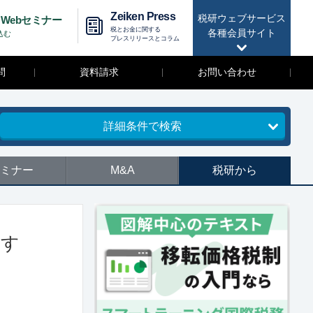
Zeiken Press
税研ウェブサービス
Webセミナー
税とお金に関する
各種会員サイト
込む
プレスリリースとコラム
問
資料請求
お問い合わせ
詳細条件で検索
ミナー
M&A
税研から
ます