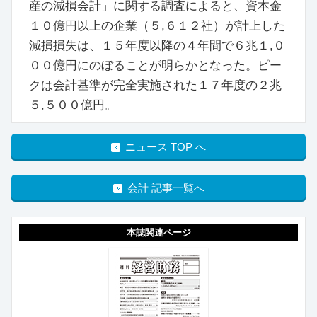
産の減損会計」に関する調査によると、資本金
１０億円以上の企業（５,６１２社）が計上した
減損損失は、１５年度以降の４年間で６兆１,０
００億円にのぼることが明らかとなった。ピー
クは会計基準が完全実施された１７年度の２兆
５,５００億円。
ニュース TOP へ
会計 記事一覧へ
本誌関連ページ