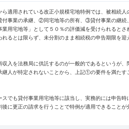
ら適用されている改正小規模宅地特例では、被相続人
貸付事業の承継、②同宅地等の所有、③貸付事業の継続
事業用宅地等」として５０％の評価減を受けられるとさ
われるとは限らず、未分割のまま相続税の申告期限を迎
収入を法務局に供託するのが一般的であるというが、
承継人が特定されないことから、上記①の要件を満たす
スでも貸付事業用宅地等に該当し、実務的には申告時
割後に更正の請求を行うことで特例が適用できることが