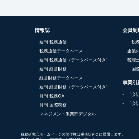
情報誌
会員制
週刊 税務通信
「税
税務通信データベース
企業
週刊 税務通信（データベース付き）
税理
週刊 経営財務
「国
経営財務データベース
事業引
週刊 経営財務（データベース付き）
「会
月刊 税務QA
「会
月刊 国際税務
マネジメント俱楽部デジタル
税務研究会ホームページの著作権は税務研究会に帰属します。