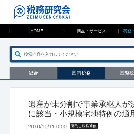
HOME
商品・サービス
税務
総合
国内税務
国際税
遺産が未分割で事業承継人が
に該当・小規模宅地特例の適
2010/10/11 0:00
週刊＿税務通信