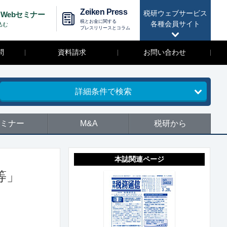
Zeiken Press
税研ウェブサービス
Webセミナー
税とお金に関する
各種会員サイト
込む
プレスリリースとコラム
問
資料請求
お問い合わせ
詳細条件で検索
ミナー
M&A
税研から
本誌関連ページ
等」