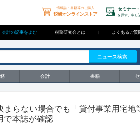
情報誌・書籍等のご購入
セミナー・
税研オンラインストア
を探す、申し
・会計の記事をよむ
税務研究会とは
よくあるご質
ニュース検索
務
会計
書籍
セ
決まらない場合でも「貸付事業用宅地
用で本誌が確認