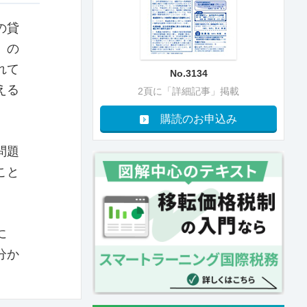
の貸
、の
れて
No.3134
える
2頁に「詳細記事」掲載
購読のお申込み
問題
こと
に
分か