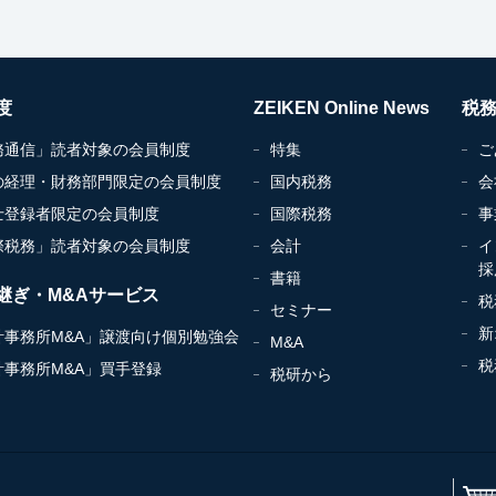
度
ZEIKEN Online News
税
務通信」読者対象の会員制度
特集
ご
の経理・財務部門限定の会員制度
国内税務
会
士登録者限定の会員制度
国際税務
事
際税務」読者対象の会員制度
会計
イ
採
書籍
継ぎ・M&Aサービス
税
セミナー
新
計事務所M&A」譲渡向け個別勉強会
M&A
税
計事務所M&A」買手登録
税研から