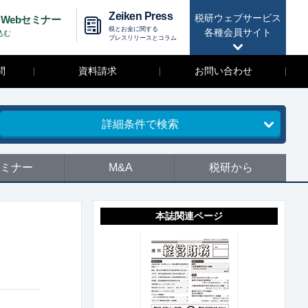
Zeiken Press
税研ウェブサービス
Webセミナー
税とお金に関する
各種会員サイト
込む
プレスリリースとコラム
問
資料請求
お問い合わせ
詳細条件で検索
ミナー
M&A
税研から
本誌関連ページ