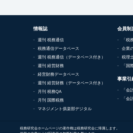
情報誌
会員制
週刊 税務通信
「税
税務通信データベース
企業
週刊 税務通信（データベース付き）
税理
週刊 経営財務
「国
経営財務データベース
事業引
週刊 経営財務（データベース付き）
「会
月刊 税務QA
「会
月刊 国際税務
マネジメント俱楽部デジタル
税務研究会ホームページの著作権は税務研究会に帰属します。