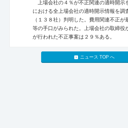
上場会社の４％が不正関連の適時開示を
における全上場会社の適時開示情報を調
（１３８社）判明した。費用関連不正が
等の手口がみられた。上場会社の取締役
が行われた不正事案は２９％ある。
ニュース TOP へ