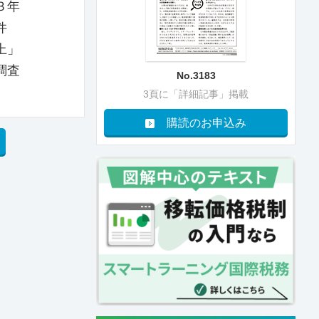
３年
件
上」
調査
No.3183
3頁に「詳細記事」掲載
購読のお申込み