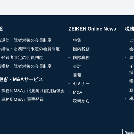
度
ZEIKEN Online News
税
務通信」読者対象の会員制度
特集
ご
の経理・財務部門限定の会員制度
国内税務
会
士登録者限定の会員制度
国際税務
事
際税務」読者対象の会員制度
会計
イ
採
書籍
継ぎ・M&Aサービス
税
セミナー
新
計事務所M&A」譲渡向け個別勉強会
M&A
税
計事務所M&A」買手登録
税研から