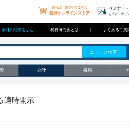
情報誌・書籍等のご購入
セミナー・
税研オンラインストア
を探す、申し
・会計の記事をよむ
税務研究会とは
よくあるご質
ニュース検索
務
会計
書籍
セ
る適時開示