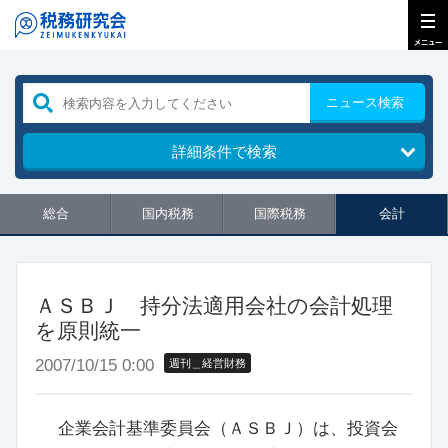
ニュース検索
詳細条件で検索
総合
国内税務
国際税務
会計
ＡＳＢＪ 持分法適用会社の会計処理
を原則統一
2007/10/15 0:00
週刊＿経営財務
企業会計基準委員会（ＡＳＢＪ）は、投資会