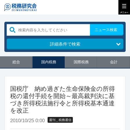
ニュース検索
詳細条件で検索
総合
国内税務
国際税務
会計
国税庁 納め過ぎた生命保険金の所得
税の還付手続を開始～最高裁判決に基
づき所得税法施行令と所得税基本通達
を改正
2010/10/25 0:00
週刊＿税務通信