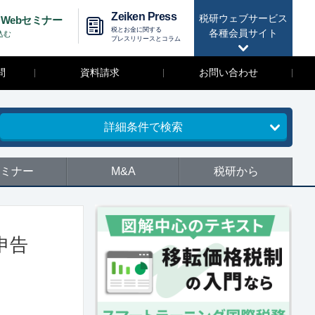
Zeiken Press
税研ウェブサービス
Webセミナー
税とお金に関する
各種会員サイト
込む
プレスリリースとコラム
問
資料請求
お問い合わせ
詳細条件で検索
ミナー
M&A
税研から
申告