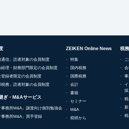
度
ZEIKEN Online News
税
務通信」読者対象の会員制度
特集
ご
の経理・財務部門限定の会員制度
国内税務
会
士登録者限定の会員制度
国際税務
事
際税務」読者対象の会員制度
会計
イ
採
書籍
継ぎ・M&Aサービス
税
セミナー
新
計事務所M&A」譲渡向け個別勉強会
M&A
税
計事務所M&A」買手登録
税研から