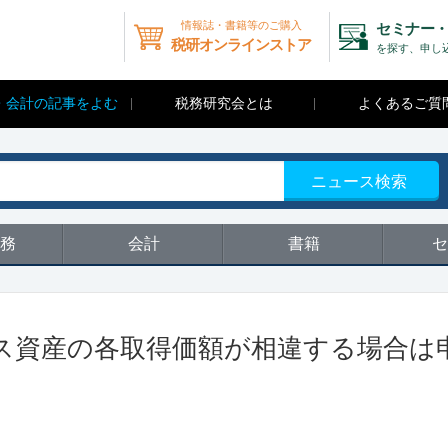
情報誌・書籍等のご購入
セミナー・
税研オンラインストア
を探す、申し
・会計の記事をよむ
税務研究会とは
よくあるご質
ニュース検索
務
会計
書籍
セ
ス資産の各取得価額が相違する場合は