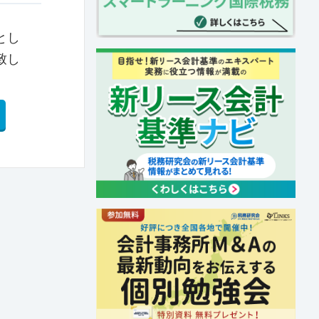
とし
致し