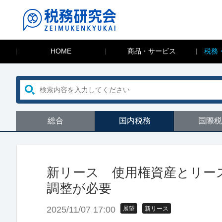
HOME
商品・サービス
税務
総合
国内税務
国際税
新リース 使用権資産とリー
調整が必要
2025/11/07 17:00
展望
新リース