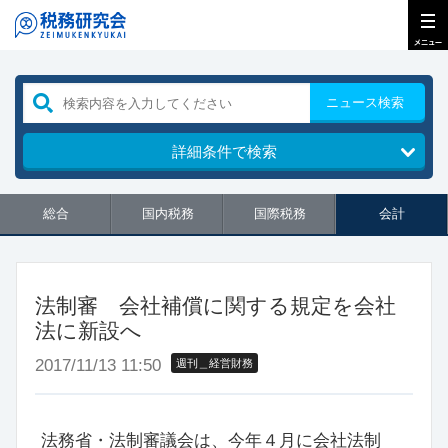
ニュース検索
詳細条件で検索
総合
国内税務
国際税務
会計
法制審 会社補償に関する規定を会社
法に新設へ
2017/11/13 11:50
週刊＿経営財務
法務省・法制審議会は、今年４月に会社法制