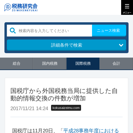
ニュース検索
詳細条件で検索
総合
国内税務
国際税務
会計
国税庁から外国税務当局に提供した自
動的情報交換の件数が増加
2017/11/21 14:24
kokusaizeimu.com
国税庁は11月20日、「
平成28事務年度における