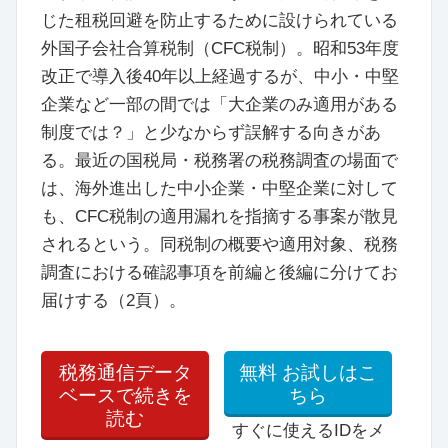
じた租税回避を防止するために設けられている
外国子会社合算税制（CFC税制）。昭和53年度
改正で導入後40年以上経過するが、中小・中堅
企業など一部の間では「大企業のみ適用がある
制度では？」と少なからず誤解する向きがあ
る。最近の国税局・税務署の税務調査の場面で
は、海外進出した中小企業・中堅企業に対して
も、CFC税制の適用漏れを指摘する事案が散見
されるという。同税制の概要や適用対象、税務
調査における確認事項を前編と後編に分けてお
届けする（2頁）。
税務通信データ
無料
お試しはこ
ベースで続きを
ちら
読む
すぐに使えるIDをメ