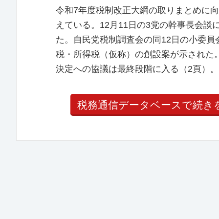
令和7年度税制改正大綱の取りまとめに
えている。12月11日の3党の幹事長会談
た。自民党税制調査会の同12日の小委
税・所得税（仮称）の創設案が示された
決定への協議は最終段階に入る（2頁）。
税務通信データベースで続き