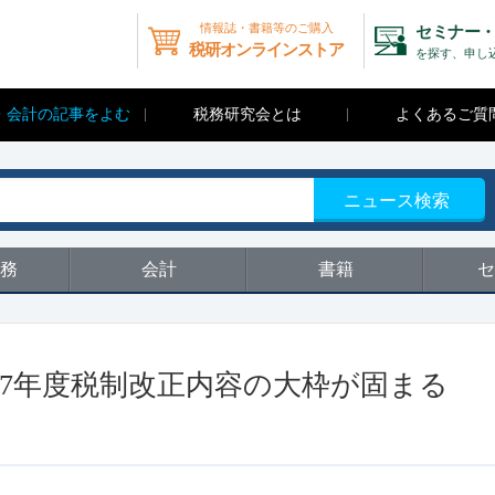
情報誌・書籍等のご購入
セミナー・
税研オンラインストア
を探す、申し
・会計の記事をよむ
税務研究会とは
よくあるご質
ニュース検索
務
会計
書籍
セ
和7年度税制改正内容の大枠が固まる