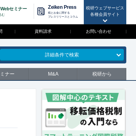
Zeiken Press
税研ウェブサービス
Webセミナー
税とお金に関する
各種会員サイト
込む
プレスリリースとコラム
問
資料請求
お問い合わせ
詳細条件で検索
ミナー
M&A
税研から