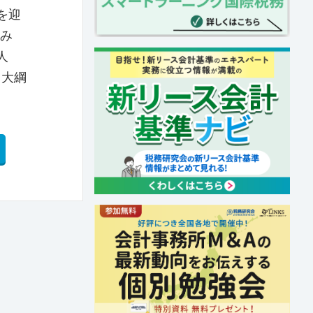
を迎
をみ
人
、大綱