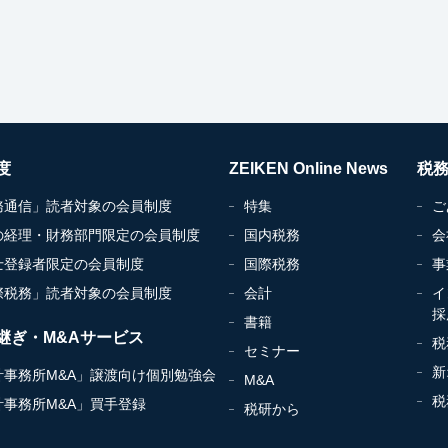
度
ZEIKEN Online News
税
務通信」読者対象の会員制度
特集
ご
の経理・財務部門限定の会員制度
国内税務
会
士登録者限定の会員制度
国際税務
事
際税務」読者対象の会員制度
会計
イ
採
書籍
継ぎ・M&Aサービス
税
セミナー
新
計事務所M&A」譲渡向け個別勉強会
M&A
税
計事務所M&A」買手登録
税研から