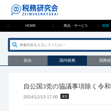
HOME
商品・サービス
税務
総合
国内税務
国際税
自公国3党の協議事項除く令
2024/12/13 17:00
展望