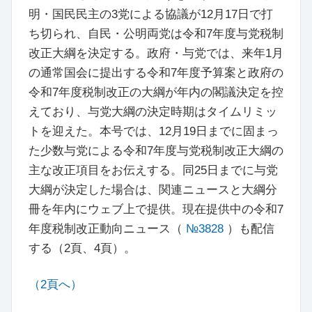
明・国民民主の3党による協議が12月17日で打
ち切られ、自民・公明両党は令和7年度与党税制
改正大綱を決定する。政府・与党では、来年1月
の通常国会に提出する令和7年度予算案と政府の
令和7年度税制改正の大綱が年内の閣議決定を控
えており、与党大綱の決定時期はタイムリミッ
トを迎えた。本号では、12月19日までに固まっ
た少数与党による令和7年度与党税制改正大綱の
主な改正項目をお伝えする。同25日までに与党
大綱が決定した場合は、関連ニュースと大綱分
冊を年内にウェブ上で提供。現在提供中の令和7
年度税制改正動向ニュース（
№3828
）も配信
する（2頁、4頁）。
（2頁へ）