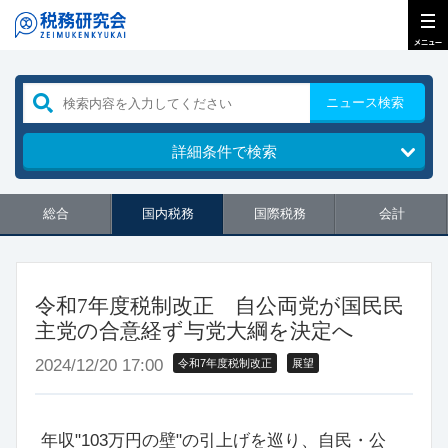
ニュース検索
詳細条件で検索
総合
国内税務
国際税務
会計
令和7年度税制改正 自公両党が国民民
主党の合意経ず与党大綱を決定へ
2024/12/20 17:00
令和7年度税制改正
展望
年収"103万円の壁"の引上げを巡り、自民・公