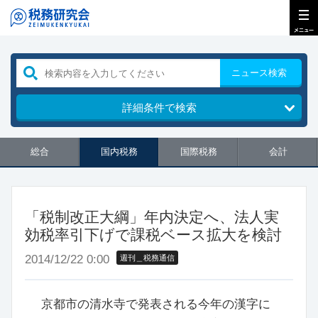
ニュース検索
詳細条件で検索
総合
国内税務
国際税務
会計
「税制改正大綱」年内決定へ、法人実
効税率引下げで課税ベース拡大を検討
2014/12/22 0:00
週刊＿税務通信
京都市の清水寺で発表される今年の漢字に