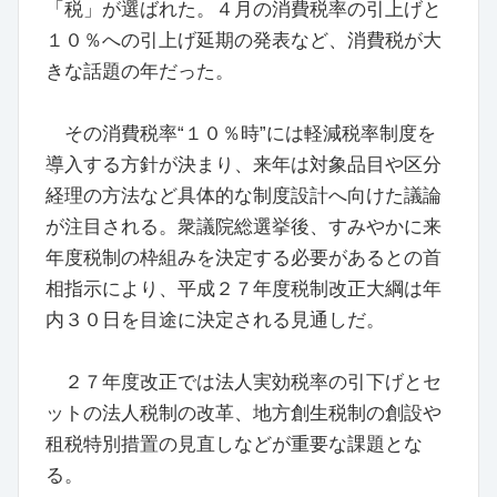
「税」が選ばれた。４月の消費税率の引上げと
１０％への引上げ延期の発表など、消費税が大
きな話題の年だった。
その消費税率“１０％時”には軽減税率制度を
導入する方針が決まり、来年は対象品目や区分
経理の方法など具体的な制度設計へ向けた議論
が注目される。衆議院総選挙後、すみやかに来
年度税制の枠組みを決定する必要があるとの首
相指示により、平成２７年度税制改正大綱は年
内３０日を目途に決定される見通しだ。
２７年度改正では法人実効税率の引下げとセ
ットの法人税制の改革、地方創生税制の創設や
租税特別措置の見直しなどが重要な課題とな
る。