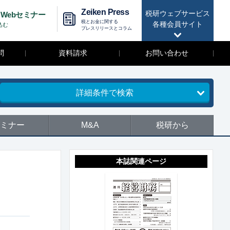
Zeiken Press
税研ウェブサービス
Webセミナー
税とお金に関する
各種会員サイト
込む
プレスリリースとコラム
問
資料請求
お問い合わせ
詳細条件で検索
ミナー
M&A
税研から
本誌関連ページ