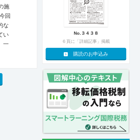
の施
今回
的な
No.３４３８
てい
６頁に「詳細記事」掲載
、一
購読のお申込み