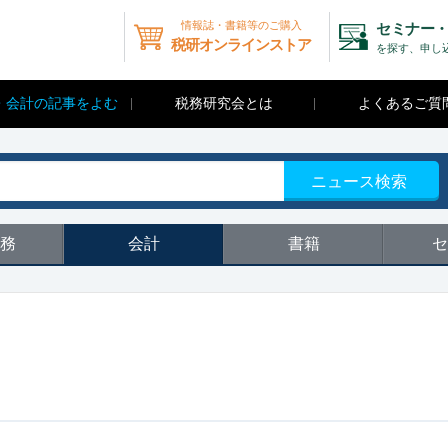
情報誌・書籍等のご購入
セミナー・
税研オンラインストア
を探す、申し
・会計の記事をよむ
税務研究会とは
よくあるご質
ニュース検索
務
会計
書籍
セ