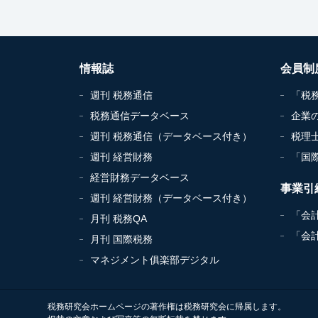
情報誌
会員制
週刊 税務通信
「税
税務通信データベース
企業
週刊 税務通信（データベース付き）
税理
週刊 経営財務
「国
経営財務データベース
事業引
週刊 経営財務（データベース付き）
「会
月刊 税務QA
「会
月刊 国際税務
マネジメント俱楽部デジタル
税務研究会ホームページの著作権は税務研究会に帰属します。