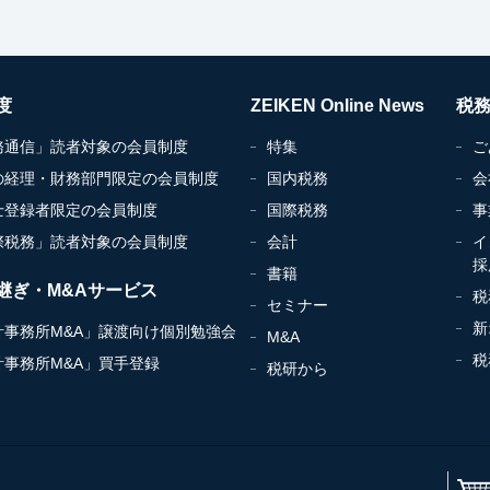
度
ZEIKEN Online News
税
務通信」読者対象の会員制度
特集
ご
の経理・財務部門限定の会員制度
国内税務
会
士登録者限定の会員制度
国際税務
事
際税務」読者対象の会員制度
会計
イ
採
書籍
継ぎ・M&Aサービス
税
セミナー
新
計事務所M&A」譲渡向け個別勉強会
M&A
税
計事務所M&A」買手登録
税研から