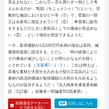
見込まれない。これら①～③を満たす一例として考
えられるのが，“彫刻（モニュメント）”だという。宗
教的な施設におけるロビー等（①）で，壁面の一部
又は台座等に固定されていて（②），希望者に販売
をするなどのときに美術品としての価値が見込めな
い（③），という場合が想定できるようだ。
一方，取得価額が1点100万円未満の場合は原則，減
価償却資産に該当する。ただし，「時の経過により
その価値が減少しないことが明らかなものを除く」
とされている（
法基通7－1－1
）。これは例えば，
高価な素材が大部分を占める小型の工芸品のように
素材の経済的価値が取得価額の大部分を占めるよう
なものが該当するようだ（『法人税基本通達逐条解
説〈九訂版〉』佐藤友一郎編著553頁参照）。
税務通信データベー
お試しはこちら
無料
スで続きを読む