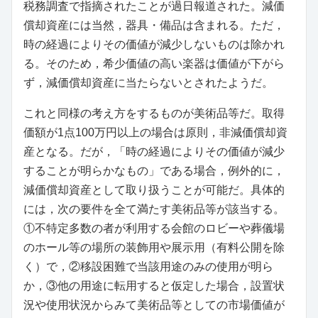
税務調査で指摘されたことが過日報道された。減価
償却資産には当然，器具・備品は含まれる。ただ，
時の経過によりその価値が減少しないものは除かれ
る。そのため，希少価値の高い楽器は価値が下がら
ず，減価償却資産に当たらないとされたようだ。
これと同様の考え方をするものが美術品等だ。取得
価額が1点100万円以上の場合は原則，非減価償却資
産となる。だが，「時の経過によりその価値が減少
することが明らかなもの」である場合，例外的に，
減価償却資産として取り扱うことが可能だ。具体的
には，次の要件を全て満たす美術品等が該当する。
①不特定多数の者が利用する会館のロビーや葬儀場
のホール等の場所の装飾用や展示用（有料公開を除
く）で，②移設困難で当該用途のみの使用が明ら
か，③他の用途に転用すると仮定した場合，設置状
況や使用状況からみて美術品等としての市場価値が