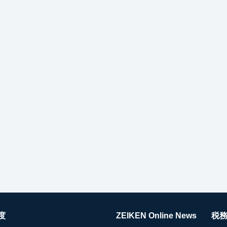
度
ZEIKEN Online News
税