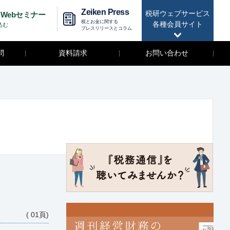
Zeiken Press
税研ウェブサービス
Webセミナー
税とお金に関する
各種会員サイト
込む
プレスリリースとコラム
問
資料請求
お問い合わせ
( 01頁)