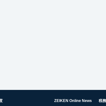
度
ZEIKEN Online News
税