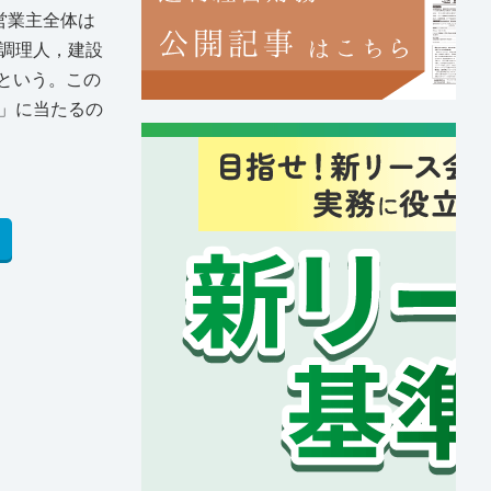
営業主全体は
調理人，建設
るという。この
」に当たるの
。