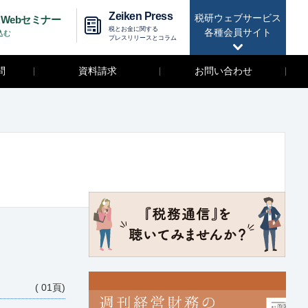
Zeiken Press
税研ウェブサービス
Webセミナー
税とお金に関する
各種会員サイト
込む
プレスリリースとコラム
問
資料請求
お問い合わせ
( 01頁)