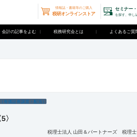
情報誌・書籍等のご購入
セミナー・
税研オンラインストア
を探す、申し
・会計の記事をよむ
税務研究会とは
よくあるご質
（有価証券譲渡・配当）
5〉
税理士法人 山田＆パートナーズ 税理