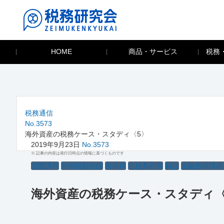
HOME
商品・サービス
税務
税務通信
No.3573
海外資産の税務ケース・スタディ〈5〉
2019年9月23日
No.3573
※ 記事の内容は発行日時点の情報に基づくものです
国際課税
外国税額控除
所得税
租税条約等
解説
金融所得課税
海外資産の税務ケース・スタディ〈