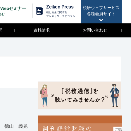
Zeiken Press
税研ウェブサービス
Webセミナー
税とお金に関する
各種会員サイト
込む
プレスリリースとコラム
問
資料請求
お問い合わせ
士 徳山 義晃