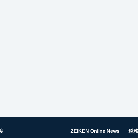
度
ZEIKEN Online News
税