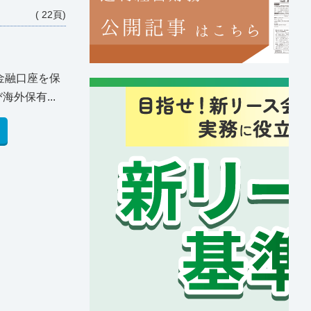
( 22頁)
金融口座を保
外保有...