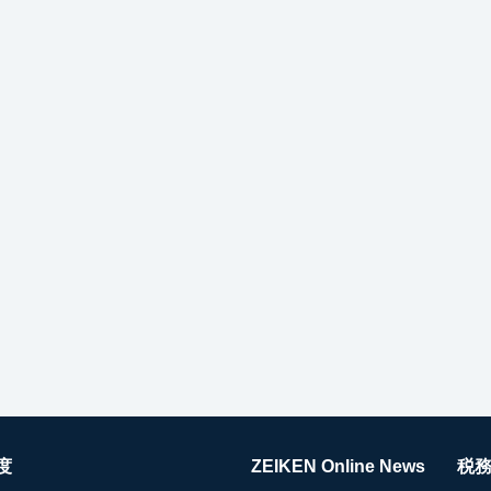
度
ZEIKEN Online News
税