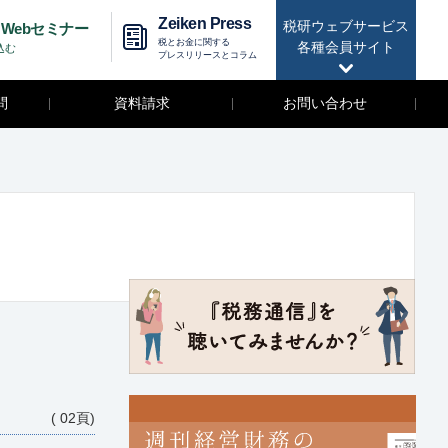
Zeiken Press
税研ウェブサービス
Webセミナー
税とお金に関する
各種会員サイト
込む
プレスリリースとコラム
問
資料請求
お問い合わせ
( 02頁)