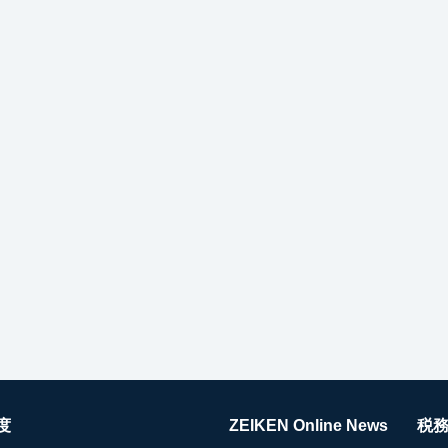
度
ZEIKEN Online News
税