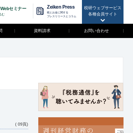
Zeiken Press
税研ウェブサービス
Webセミナー
税とお金に関する
各種会員サイト
込む
プレスリリースとコラム
問
資料請求
お問い合わせ
( 09頁)