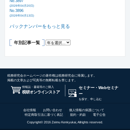
No.3897
(2026年04月20日)
No.3896
(2026年04月13日)
バックナンバーをもっと見る
年別記事一覧
税務研究会ホームページの著作権は税務研究会に帰属します。
掲載の文章および写真等の無断転載を禁じます。
情報誌・書籍等のご購入
セミナー・Webセミナ
税研オンラインストア
ー
を探す、申し込む
会社情報
お問い合わせ
個人情報の保護について
特定商取引法に基づく表記
規約・約款
電子公告
Copyright© 2016 Zeimu Kenkyukai, Allrights reserved.