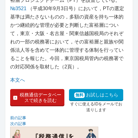
裕層プロジェクトチーム（PT）を設置している。
№3521
（平成30年9月3日号）において，PTの選定
基準は満たさないものの，多額の資産を持ち一体的
かつ継続的な管理が必要と判断した富裕層につい
て，東京・大阪・名古屋・関東信越国税局のそれぞ
れの一部の税務署において，その富裕層と親族や関
係法人等を含めて一体的に管理する体制を行ってい
ることを報じた。今回，東京国税局管内の税務署で
の対応関係を取材した（2頁）。
本文へ
税務通信データベー
お試しはこちら
無料
スで続きを読む
すぐに使えるIDをメールでお
送りします
前の記事
次の記事