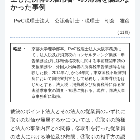
かった事例
PwC税理士法人 公認会計士・税理士 朝倉 雅彦
( 11頁)
略歴
：
京都大学理学部卒。PwC税理士法人大阪事務所に
て，法人税及び消費税のコンサルティング業務・申
告業務並びに移転価格税制に関する事前確認申請の
支援業務や，外国人出向者の所得税申告業務等を経
験した後，2014年7月から4年間，東京国税不服審判
所において国税審判官として勤務し，国際課税をは
じめとする，法人税，消費税及び所得税等に係る審
査請求事案の調査・審理に携わる。現在，同法人東
京事務所に勤務。
裁決のポイント法人とその法人の従業員のいずれに
取引の対価が帰属するかについては，①取引の態様
と法人の事業内容との関係，②取引を行った従業員
の法人における地位及び権限，③取引の相手方の認