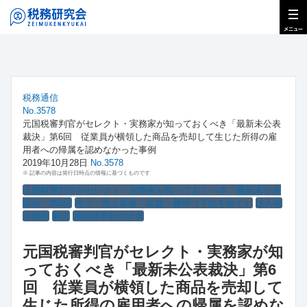
税務通信
No.3578
元国税審判官がセレクト・実務家が知っておくべき「最新未公表
裁決」第6回 従業員が横領した商品を売却して生じた所得の雇
用者への帰属を認めなかった事例
2019年10月28日
No.3578
※ 記事の内容は発行日時点の情報に基づくものです
元国税審判官がセレクト・実務家が知っておくべき「最新未公表
裁決」第6回
売上・売上原価・収益・費用（下記を除く）
法人税
消費税
解説
課税標準額の計算
元国税審判官がセレクト・実務家が知
っておくべき「最新未公表裁決」第6
回 従業員が横領した商品を売却して
生じた所得の雇用者への帰属を認めな