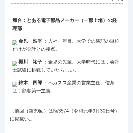
舞台：とある電子部品メーカー（一部上場）の経
理部
金児 浩平
：入社一年目。大学での簿記の単位
だけが会計との接点。
櫻川 祐子
：金児の先輩。大学時代には，会計
士試験に挑戦していたらしい。
錦木 四郎
：ペガスス産業の営業主任。信条
は，顧客第一主義。
〔前回（第39回）は№3574（令和元年9月30日号）
に掲載い...