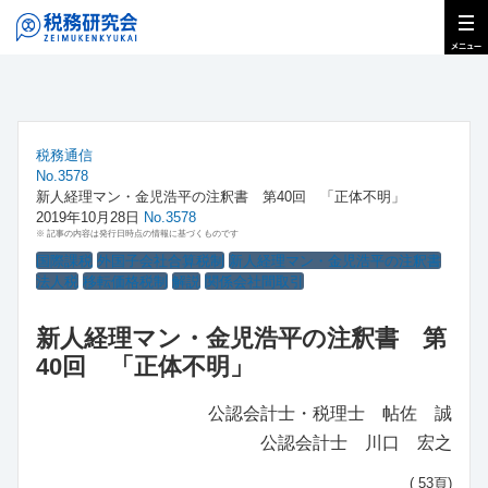
税務通信
No.3578
新人経理マン・金児浩平の注釈書 第40回 「正体不明」
2019年10月28日
No.3578
※ 記事の内容は発行日時点の情報に基づくものです
国際課税
外国子会社合算税制
新人経理マン・金児浩平の注釈書
法人税
移転価格税制
解説
関係会社間取引
新人経理マン・金児浩平の注釈書 第
40回 「正体不明」
公認会計士・税理士 帖佐 誠
公認会計士 川口 宏之
( 53頁)