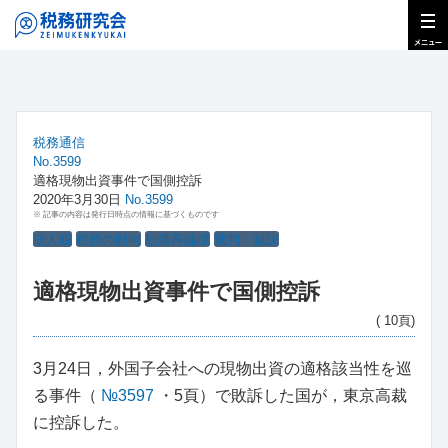
税務通信
No.3599
適格現物出資事件で国側控訴
2020年3月30日
No.3599
※ 記事の内容は発行日時点の情報に基づくものです
法人税
税務の動向
組織再編成
裁判・裁決
適格現物出資事件で国側控訴
( 10頁)
3月24日，外国子会社への現物出資の適格該当性を巡
る事件（
№3597
・5頁）で敗訴した国が，東京高裁
に控訴した。