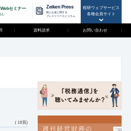
Zeiken Press
税研ウェブサービス
Webセミナー
税とお金に関する
各種会員サイト
込む
プレスリリースとコラム
問
資料請求
お問い合わせ
( 18頁)