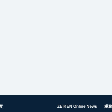
度
ZEIKEN Online News
税