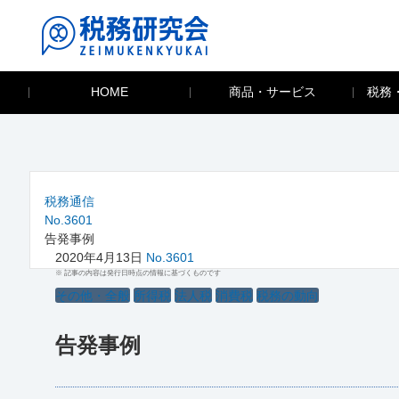
HOME
商品・サービス
税務
税務通信
No.3601
告発事例
2020年4月13日
No.3601
※ 記事の内容は発行日時点の情報に基づくものです
その他・全般
所得税
法人税
消費税
税務の動向
告発事例