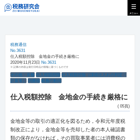
税務通信
No.3631
仕入税額控除 金地金の手続き厳格に
2020年11月23日
No.3631
※ 記事の内容は発行日時点の情報に基づくものです
その他・全般
仕入税額控除
仕入税額控除（課税仕入れの判定・
計算等）
消費税
税務の動向
仕入税額控除 金地金の手続き厳格に
( 05頁)
金地金等の取引の適正化を図るため，令和元年度税
制改正により，金地金等を売却した者の本人確認書
類の保存がなければ，その買取事業者には消費税の