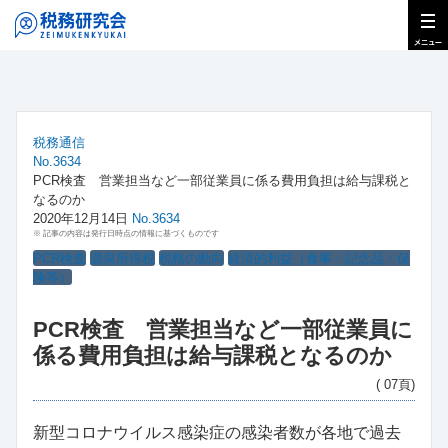
税務通信
No.3634
PCR検査 営業担当など一部従業員に係る費用負担は給与課税と
なるのか
2020年12月14日
No.3634
※ 記事の内容は発行日時点の情報に基づくものです
PCR検査
源泉所得税
税務の動向
経済的利益（食事・記念品・保
険等）
PCR検査 営業担当など一部従業員に
係る費用負担は給与課税となるのか
( 07頁)
新型コロナウイルス感染症の感染者数が各地で過去