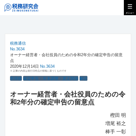
税務通信
No.3634
オーナー経営者・会社役員のための令和2年分の確定申告の留意
点
2020年12月14日
No.3634
※ 記事の内容は発行日時点の情報に基づくものです
所得税
確定申告・年末調整・更正関係
解説
オーナー経営者・会社役員のための令
和2年分の確定申告の留意点
樫田 明
増尾 裕之
棒手 一彰