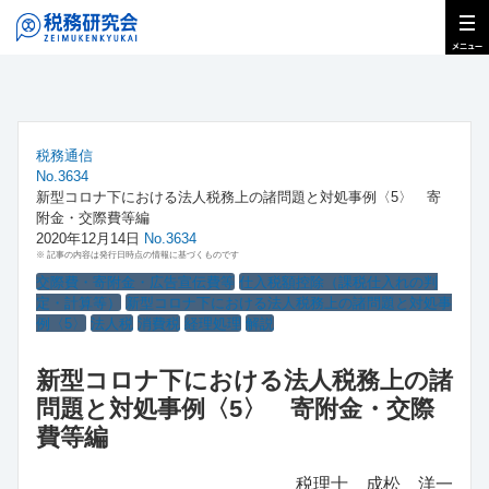
税務通信
No.3634
新型コロナ下における法人税務上の諸問題と対処事例〈5〉 寄
附金・交際費等編
2020年12月14日
No.3634
※ 記事の内容は発行日時点の情報に基づくものです
交際費・寄附金・広告宣伝費等
仕入税額控除（課税仕入れの判
定・計算等）
新型コロナ下における法人税務上の諸問題と対処事
例〈5〉
法人税
消費税
経理処理
解説
新型コロナ下における法人税務上の諸
問題と対処事例〈5〉 寄附金・交際
費等編
税理士 成松 洋一