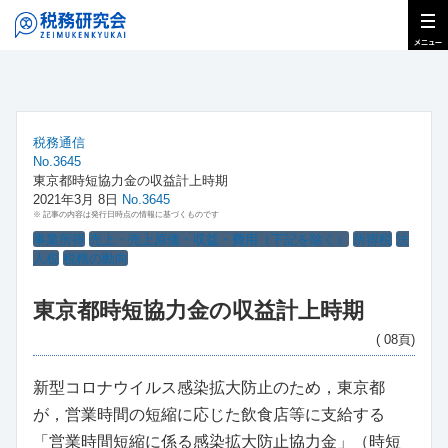
税務通信
No.3645
東京都時短協力金の収益計上時期
2021年3月 8日
No.3645
※ 記事の内容は発行日時点の情報に基づくものです
事業所得
売上・売上原価・収益・費用（下記を除く）
所得税
法
人税
税務の動向
東京都時短協力金の収益計上時期
( 08頁)
新型コロナウイルス感染拡大防止のため，東京都
が，営業時間の短縮に応じた飲食店等に支給する
「営業時間短縮に係る感染拡大防止協力金」（時短