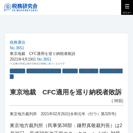
税務通信
No.3651
東京地裁 CFC適用を巡り納税者敗訴
2021年4月19日
No.3651
※ 記事の内容は発行日時点の情報に基づくものです
国際課税
外国子会社合算税制
東京地裁
裁判・裁決
裁判例・裁決
例
東京地裁 CFC適用を巡り納税者敗訴
( 08頁)
東京地方裁判所 2021年02月26日(令和元年（行ウ）第325号)
東京地方裁判所（民事第38部：鎌野真敬裁判長）は2