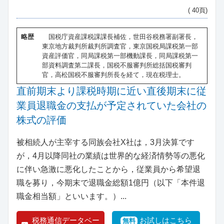
( 40頁)
略歴
国税庁資産課税課課長補佐，世田谷税務署副署長，
東京地方裁判所裁判所調査官，東京国税局課税第一部
資産評価官，同局課税第一部機動課長，同局課税第一
部資料調査第二課長，国税不服審判所総括国税審判
官，高松国税不服審判所長を経て，現在税理士。
直前期末より課税時期に近い直後期末に従
業員退職金の支払が予定されていた会社の
株式の評価
被相続人が主宰する同族会社X社は，3月決算です
が，4月以降同社の業績は世界的な経済情勢等の悪化
に伴い急激に悪化したことから，従業員から希望退
職を募り，今期末で退職金総額1億円（以下「本件退
職金相当額」といいます。）...
税務通信データベー
お試しはこちら
無料