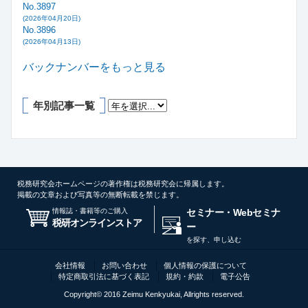
No.3897
(2026年04月20日)
No.3896
(2026年04月13日)
バックナンバーをもっと見る
年別記事一覧
税務研究会ホームページの著作権は税務研究会に帰属します。
掲載の文章および写真等の無断転載を禁じます。
情報誌・書籍等のご購入
セミナー・Webセミナ
税研オンラインストア
ー
を探す、申し込む
会社情報
お問い合わせ
個人情報の保護について
特定商取引法に基づく表記
規約・約款
電子公告
Copyright© 2016 Zeimu Kenkyukai, Allrights reserved.