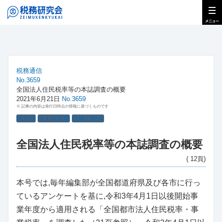
税務通信
No.3659
全国法人住民税率等の本誌調査の概要
2021年6月21日
No.3659
※ 記事の内容は発行日時点の情報に基づくものです
地方税
法人住民税
税務の動向
全国法人住民税率等の本誌調査の概要
( 12頁)
本号では,毎年編集部が全国都道府県及び各市に行っ
ているアンケートを基に,令和3年4月1日以後開始事
業年度から適用される「全国都市法人住民税率・事