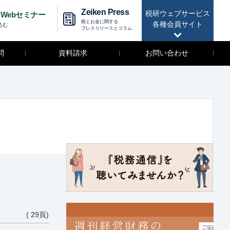
Zeiken Press
税研ウェブサービス
Webセミナー
税とお金に関する
各種会員サイト
込む
プレスリリースとコラム
問
資料請求
お問い合わせ
( 29頁)