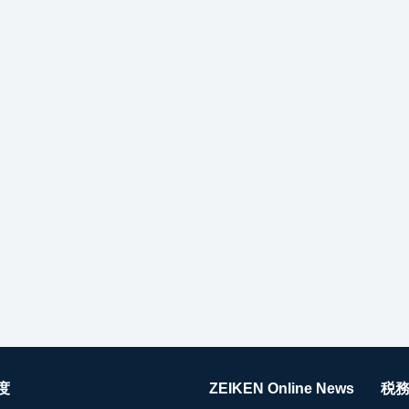
度
ZEIKEN Online News
税