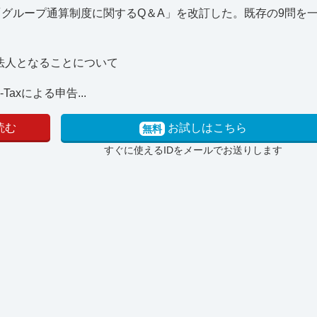
「グループ通算制度に関するQ＆A」を改訂した。既存の9問を
法人となることについて
xによる申告...
読む
お試しはこちら
無料
すぐに使えるIDをメールでお送りします