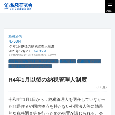
税務通信
No.3684
R4年1月以後の納税管理人制度
2021年12月20日
No.3684
※ 記事の内容は発行日時点の情報に基づくものです
税制改正法案全般・その他の実務
税務の動向
税務調査・通則
法・税務コンプライアンス等
R4年1月以後の納税管理人制度
( 06頁)
令和4年1月1日から，納税管理人を選任していなかっ
た非居住者や国内拠点を持たない外国法人等に効果
的な税務調査等を行うための措置が講じられる。令