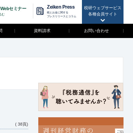
Zeiken Press
税研ウェブサービス
Webセミナー
税とお金に関する
各種会員サイト
込む
プレスリリースとコラム
問
資料請求
お問い合わせ
( 38頁)