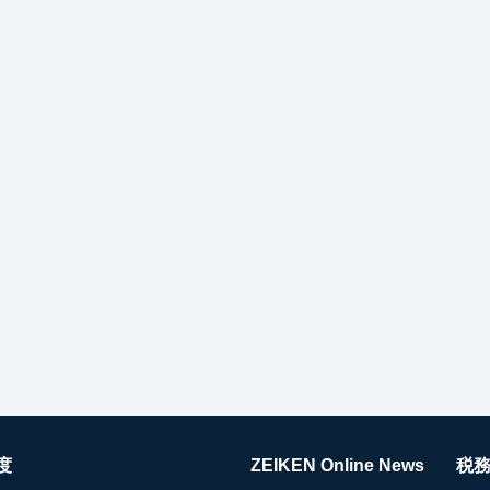
度
ZEIKEN Online News
税