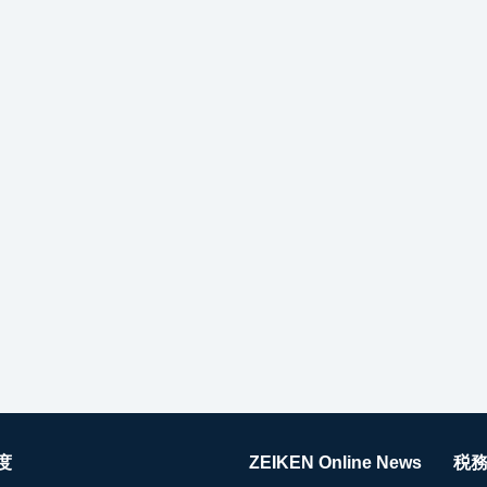
度
ZEIKEN Online News
税