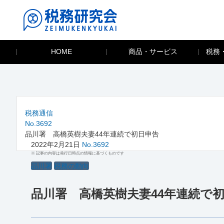
HOME
商品・サービス
税務
税務通信
No.3692
品川署 高橋英樹夫妻44年連続で初日申告
2022年2月21日
No.3692
※ 記事の内容は発行日時点の情報に基づくものです
品川署
税務の動向
品川署 高橋英樹夫妻44年連続で