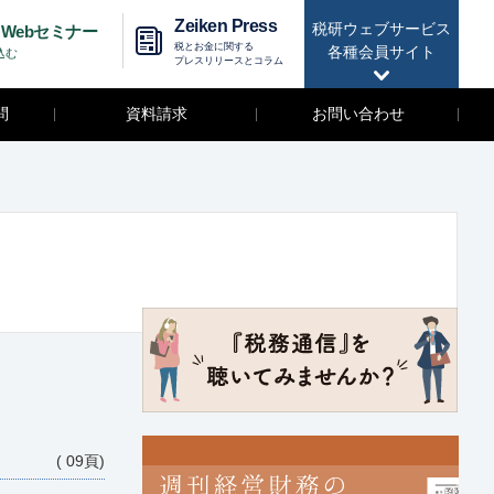
Zeiken Press
税研ウェブサービス
Webセミナー
税とお金に関する
各種会員サイト
込む
プレスリリースとコラム
問
資料請求
お問い合わせ
( 09頁)