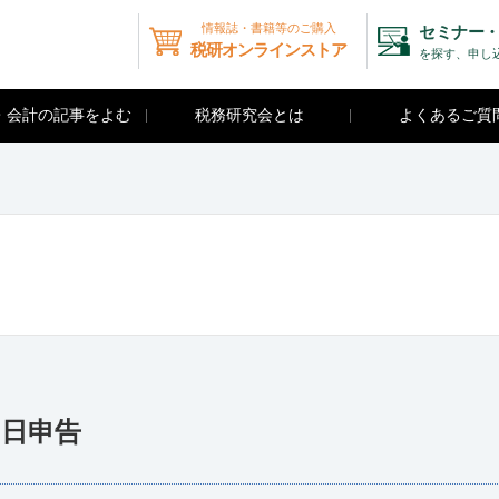
情報誌・書籍等のご購入
セミナー・
税研オンラインストア
を探す、申し
・会計の記事をよむ
税務研究会とは
よくあるご質
初日申告