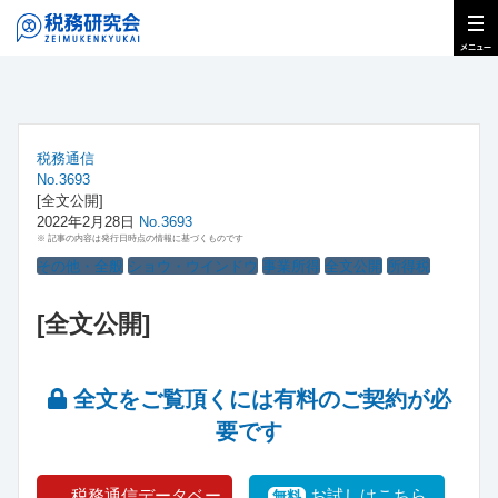
税務通信
No.3693
[全文公開]
2022年2月28日
No.3693
※ 記事の内容は発行日時点の情報に基づくものです
その他・全般
ショウ・ウインドウ
事業所得
全文公開
所得税
[全文公開]
全文をご覧頂くには有料のご契約が必
要です
税務通信データベー
お試しはこちら
無料