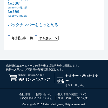
No.3897
(2026年04月20日)
No.3896
(2026年04月13日)
バックナンバーをもっと見る
年別記事一覧
税務研究会ホームページの著作権は税務研究会に帰属します。
掲載の文章および写真等の無断転載を禁じます。
情報誌・書籍等のご購入
セミナー・Webセミナ
税研オンラインストア
ー
を探す、申し込む
会社情報
お問い合わせ
個人情報の保護について
特定商取引法に基づく表記
規約・約款
電子公告
Copyright© 2016 Zeimu Kenkyukai, Allrights reserved.