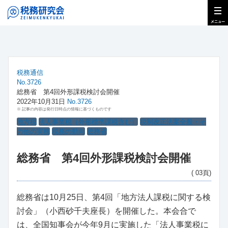
税務通信
No.3726
総務省 第4回外形課税検討会開催
2022年10月31日
No.3726
※ 記事の内容は発行日時点の情報に基づくものです
地方税
法人事業税（外形標準課税含む）
税制改正法案全般・そ
の他の実務
税務の動向
総務省
総務省 第4回外形課税検討会開催
( 03頁)
総務省は10月25日、第4回「地方法人課税に関する検
討会」（小西砂千夫座長）を開催した。本会合で
は、全国知事会が今年9月に実施した「法人事業税に