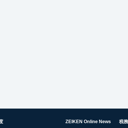
度
ZEIKEN Online News
税