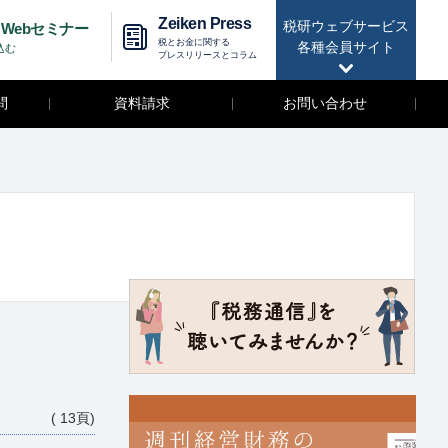
Zeiken Press
税研ウェブサービス
Webセミナー
税とお金に関する
各種会員サイト
込む
プレスリリースとコラム
問
資料請求
お問い合わせ
( 13頁)