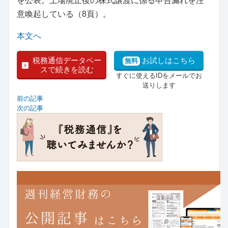
を公表。上場廃止後の株式譲渡に係る申告漏れを注
意喚起している（8頁）。
本文へ
税務通信データベー
お試しはこちら
無料
スで続きを読む
すぐに使えるIDをメールでお
送りします
前の記事
次の記事