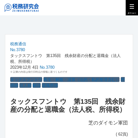
税務通信
No.3780
タックスフントウ 第135回 残余財産の分配と退職金（法人
税、所得税）
2023年12月 4日
No.3780
※ 記事の内容は発行日時点の情報に基づくものです
タックスフントウ
再生・解散・清算（法的・私的整理含む）
所
得税
法人税
解説
退職所得
タックスフントウ 第135回 残余財
産の分配と退職金（法人税、所得税）
芝のダイモン軍団
( 62頁)