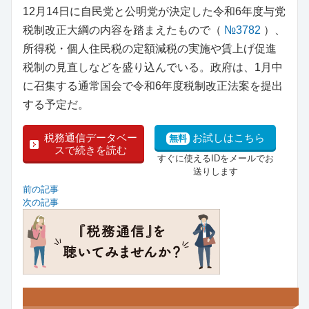
12月14日に自民党と公明党が決定した令和6年度与党
税制改正大綱の内容を踏まえたもので（
№3782
）、
所得税・個人住民税の定額減税の実施や賃上げ促進
税制の見直しなどを盛り込んでいる。政府は、1月中
に召集する通常国会で令和6年度税制改正法案を提出
する予定だ。
税務通信データベー
お試しはこちら
無料
スで続きを読む
すぐに使えるIDをメールでお
送りします
前の記事
次の記事