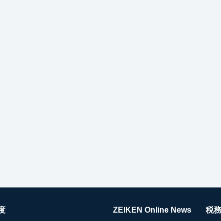
度
ZEIKEN Online News
税